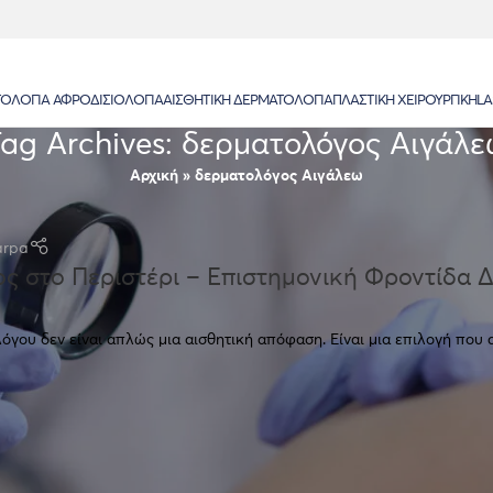
ΟΛΟΓΊΑ ΑΦΡΟΔΙΣΙΟΛΟΓΊΑ
ΑΙΣΘΗΤΙΚΉ ΔΕΡΜΑΤΟΛΟΓΊΑ
ΠΛΑΣΤΙΚΉ ΧΕΙΡΟΥΡΓΙΚΉ
LA
ag Archives: δερματολόγος Αιγάλε
Αρχική
»
δερματολόγος Αιγάλεω
arpa
ς στο Περιστέρι – Επιστημονική Φροντίδα 
γου δεν είναι απλώς μια αισθητική απόφαση. Είναι μια επιλογή που α