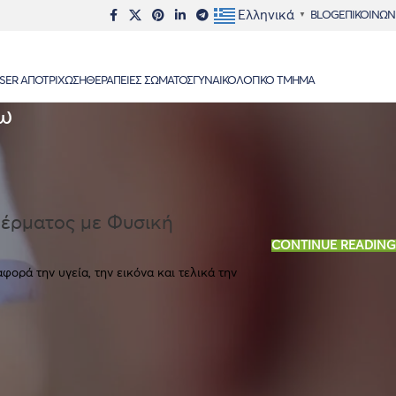
Ελληνικά
BLOG
ΕΠΙΚΟΙΝΩΝ
▼
SER ΑΠΟΤΡΊΧΩΣΗ
ΘΕΡΑΠΕΊΕΣ ΣΏΜΑΤΟΣ
ΓΥΝΑΙΚΟΛΟΓΙΚΌ ΤΜΉΜΑ
ω
Δέρματος με Φυσική
CONTINUE READING
φορά την υγεία, την εικόνα και τελικά την