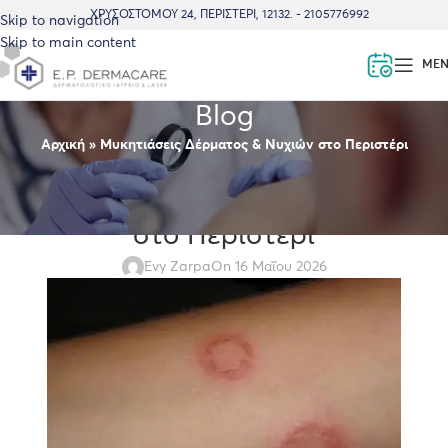
ΧΡΥΣΟΣΤΌΜΟΥ 24, ΠΕΡΙΣΤΈΡΙ, 12132. - 2105776992
Skip to navigation
Skip to main content
ME
Blog
Αρχική
»
Μυκητιάσεις Δέρματος & Νυχιών στο Περιστέρι
BLOG
Μυκητιάσεις Δέρματος & Νυχιών
στο Περιστέρι
Evy Zarpa
On 16 Μαΐου 2026