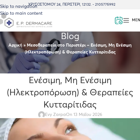
ΧΡΥΣΟΣΤΌΜΟΥ 24, ΠΕΡΙΣΤΈΡΙ, 12132. - 2105776992
Skip to navigation
Skip to main content
ME
Blog
Αρχική
»
Μεσοθεραπεία στο Περιστέρι – Ενέσιμη, Μη Ενέσιμη
(Ηλεκτροπόρωση) & Θεραπείες Κυτταρίτιδας
BLOG
Μεσοθεραπεία στο Περιστέρι –
Ενέσιμη, Μη Ενέσιμη
(Ηλεκτροπόρωση) & Θεραπείες
Κυτταρίτιδας
Evy Zarpa
On 13 Μαΐου 2026