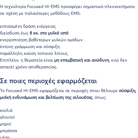
Η τεχνολογία Focused Hi-EMS προσφέρει σημαντικά πλεονεκτήματα
σε σχέση με παλαιότερες μεθόδους EMS:
εστιασμένη δράση ενέργειας
διείσδυση έως
8 εκ. στο μυϊκό ιστό
ενεργοποίηση βαθύτερων μυϊκών ομάδων
έντονη γράμμωση και σύσφιξη
παράλληλη καύση τοπικού λίπους
Επιπλέον, η θεραπεία είναι
μη επεμβατική και ανώδυνη
, ενώ δεν
απαιτεί χρόνο αποθεραπείας.
Σε ποιες περιοχές εφαρμόζεται
Το Focused Hi-EMS εφαρμόζεται σε περιοχές όπου θέλουμε
σύσφιξη,
μυϊκή ενδυνάμωση και βελτίωση της σιλουέτας
, όπως:
κοιλιά
γλουτοί
μηροί
μπράτσα
μέση