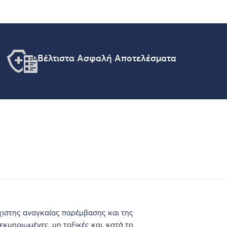
Βέλτιστα Ασφαλή Αποτελέσματα
άχιστης αναγκαίας παρέμβασης και της
κμηριωμένες, μη τοξικές και, κατά το