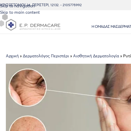
ΧΡΥΣΟΣΤΌΜΟΥ 24, ΠΕΡΙΣΤΈΡΙ, 12132. - 2105776992
Skip to navigation
Skip to main content
Η ΟΜΆΔΑΣ ΜΑΣ
ΔΕΡΜΑΤ
Αρχική
»
Δερματολόγος Περιστέρι
»
Αισθητική Δερματολογία
»
Ρυτ