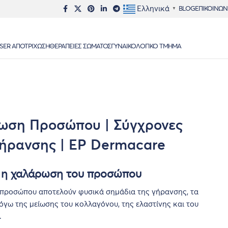
Ελληνικά
BLOG
ΕΠΙΚΟΙΝΩΝ
▼
SER ΑΠΟΤΡΊΧΩΣΗ
ΘΕΡΑΠΕΊΕΣ ΣΏΜΑΤΟΣ
ΓΥΝΑΙΚΟΛΟΓΙΚΌ ΤΜΉΜΑ
ρωση Προσώπου | Σύγχρονες
γήρανσης | EP Dermacare
και η χαλάρωση του προσώπου
υ προσώπου αποτελούν φυσικά σημάδια της γήρανσης, τα
όγω της μείωσης του κολλαγόνου, της ελαστίνης και του
.